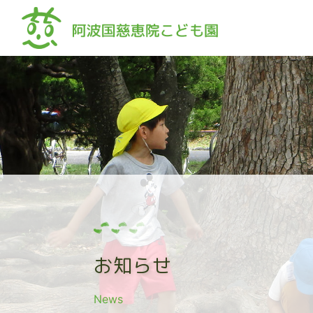
Skip
to
content
お知らせ
News