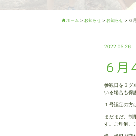
ホーム
>
お知らせ
>
お知らせ
>
６
home
2022.05.26
６月
参観日を３グ
いる場合も保
１号認定の方
まだまだ、制
す。ご理解、
尚、状況が変