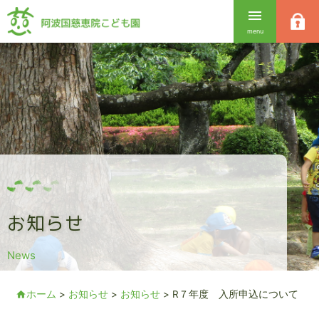
Skip
menu
to
content
お知らせ
News
ホーム
>
お知らせ
>
お知らせ
>
R７年度 入所申込について
home